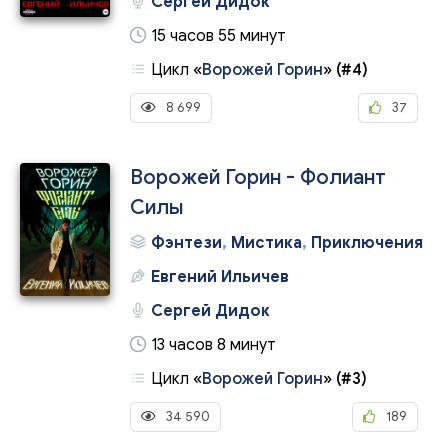
Сергей Дидок
15 часов 55 минут
Цикл
«
Ворожей Горин
»
(#4)
8 699
37
Ворожей Горин - Фолиант
Силы
Фэнтези
,
Мистика
,
Приключения
Евгений Ильичев
Сергей Дидок
13 часов 8 минут
Цикл
«
Ворожей Горин
»
(#3)
34 590
189