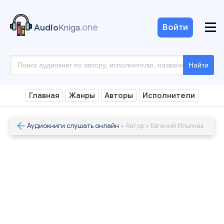
.one
Войти
Audio
Kniga
Найти
Главная
Жанры
Авторы
Исполнители
Аудиокниги слушать онлайн
» Автор » Евгений Ильичёв