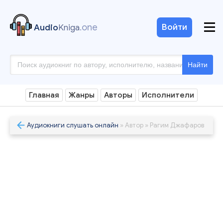
.one
Войти
Audio
Kniga
Найти
Главная
Жанры
Авторы
Исполнители
Аудиокниги слушать онлайн
» Автор » Рагим Джафаров