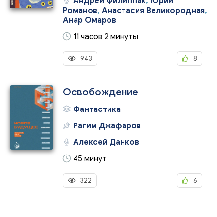
Андрей Филиппак
,
Юрий
Романов
,
Анастасия Великородная
,
Анар Омаров
11 часов 2 минуты
943
8
Освобождение
Фантастика
Рагим Джафаров
Алексей Данков
45 минут
322
6