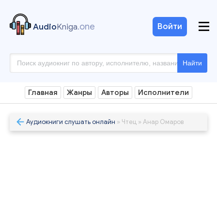
.one
Войти
Audio
Kniga
Найти
Главная
Жанры
Авторы
Исполнители
Аудиокниги слушать онлайн
» Чтец » Анар Омаров