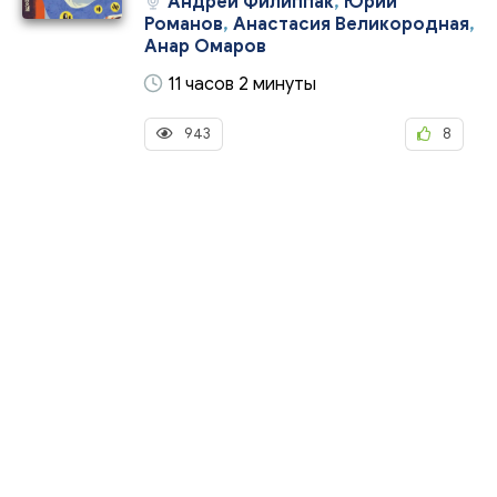
Андрей Филиппак
,
Юрий
Романов
,
Анастасия Великородная
,
Анар Омаров
11 часов 2 минуты
943
8