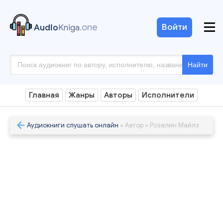
.one
Войти
Audio
Kniga
Найти
Главная
Жанры
Авторы
Исполнители
Аудиокниги слушать онлайн
» Автор » Розалин Майлз