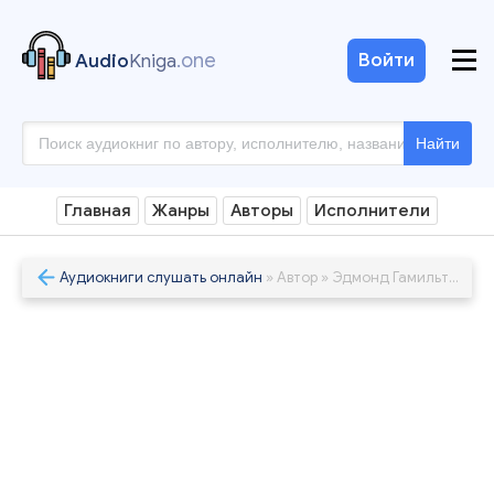
.one
Войти
Audio
Kniga
Найти
Главная
Жанры
Авторы
Исполнители
Аудиокниги слушать онлайн
» Автор » Эдмонд Гамильтон