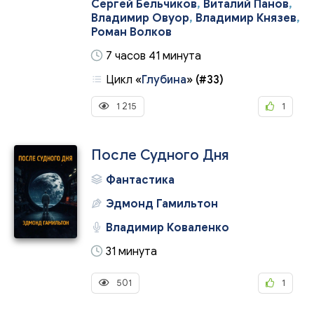
Сергей Бельчиков
,
Виталий Панов
,
Владимир Овуор
,
Владимир Князев
,
Роман Волков
7 часов 41 минута
Цикл
«
Глубина
»
(#33)
1 215
1
После Судного Дня
Фантастика
Эдмонд Гамильтон
Владимир Коваленко
31 минута
501
1