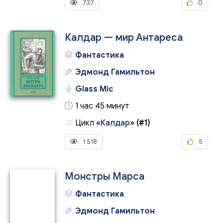
737
0
Калдар — мир Антареса
Фантастика
Эдмонд Гамильтон
Glass Mic
1 час 45 минут
Цикл
«
Калдар
»
(#1)
1 518
5
Монстры Марса
Фантастика
Эдмонд Гамильтон