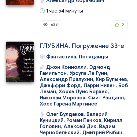
Александр Абрамович
1 час 54 минуты
639
2
ГЛУБИНА. Погружение 33-е
Фантастика
,
Попаданцы
Джон Коннолли
,
Эдмонд
Гамильтон
,
Урсула Ле Гуин
,
Александр Прялухин
,
Кир Булычев
,
Джеффри Форд
,
Ларри Нивен
,
Боб
Леман
,
Хорхе Луис Борхес
,
Николай Морозов
,
Смит Рэндалл
,
Хосе Гарсиа Мартинес
Олег Булдаков
,
Валерий
Куницкий
,
Роман Панков
,
Кирилл
Головин
,
Алексей Дик
,
Вадим
Чернобельский
,
Дмитрий Рыбин
,