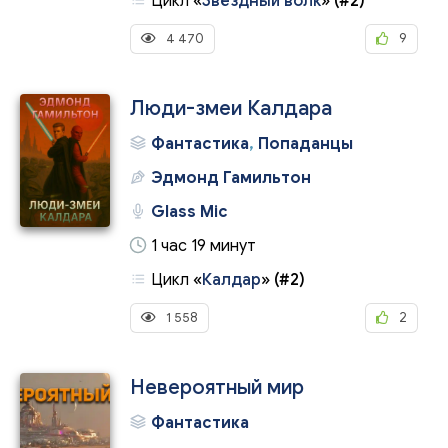
Цикл
«
Звёздный волк
»
(#2)
4 470
9
Люди-змеи Калдара
Фантастика
,
Попаданцы
Эдмонд Гамильтон
Glass Mic
1 час 19 минут
Цикл
«
Калдар
»
(#2)
1 558
2
Невероятный мир
Фантастика