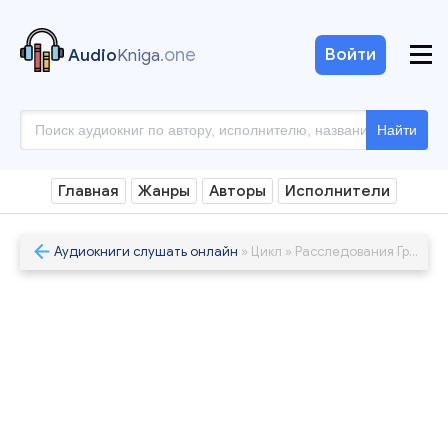
.one
Войти
Audio
Kniga
Найти
Главная
Жанры
Авторы
Исполнители
Аудиокниги слушать онлайн
» Цикл » Расследования Графа Аверина