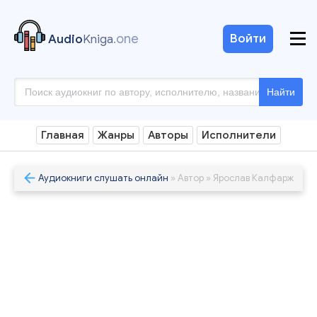
.one
Войти
Audio
Kniga
Найти
Главная
Жанры
Авторы
Исполнители
Аудиокниги слушать онлайн
» Автор » Ярослав Калфарж